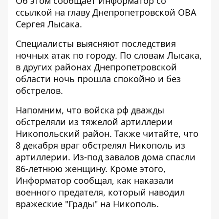
Об этом сообщает Информатор со
ссылкой на
главу Днепропетровской ОВА
Сергея Лысака
.
Специалисты выясняют последствия
ночных атак по городу. По словам Лысака,
в других районах Днепропетровской
области ночь прошла спокойно и без
обстрелов.
Напомним, что войска рф
дважды
обстреляли из тяжелой артиллерии
Никопольский район
.
Также читайте, что
8 декабря враг обстрелял Никополь из
артиллерии. Из-под завалов дома
спасли
86-летнюю женщину
. Кроме этого,
Информатор сообщал, как наказали
военного предателя, который
наводил
вражеские "Грады" на Никополь
.