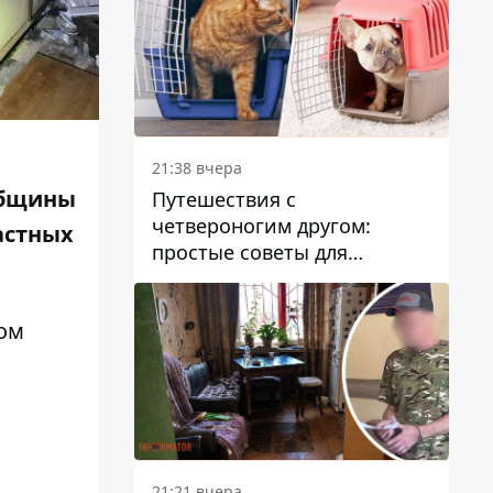
21:38 вчера
общины
Путешествия с
четвероногим другом:
астных
простые советы для
поездок с животными
том
21:21 вчера