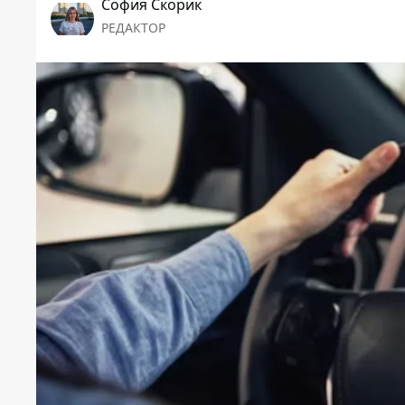
София Скорик
РЕДАКТОР