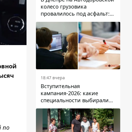
колесо грузовика
провалилось под асфальт:
движение заблокировано
овной
тысяч
18:47 вчера
Вступительная
кампания-2026: какие
специальности выбирали
абитуриенты в Украине
 по