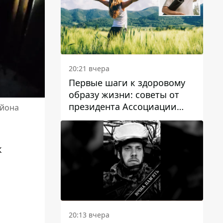
20:21 вчера
Первые шаги к здоровому
образу жизни: советы от
президента Ассоциации
айона
диетологов Украины
к
20:13 вчера