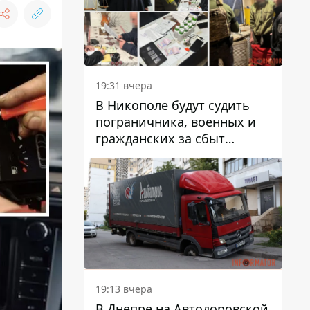
вредят машине
19:31 вчера
В Никополе будут судить
пограничника, военных и
гражданских за сбыт
психотропов
19:13 вчера
В Днепре на Автодоровской