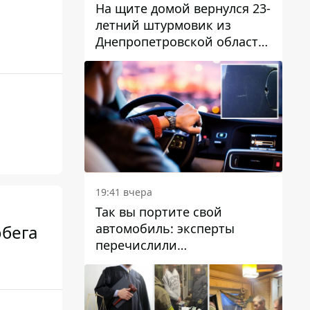
На щите домой вернулся 23-
летний штурмовик из
Днепропетровской области
Богдан Бескровный
19:41 вчера
Так вы портите свой
автомобиль: эксперты
обега
перечислили
распространенные
привычки водителей,
которые на самом деле