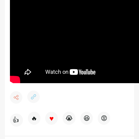
♥
🔥
😭
😆
😡
👍