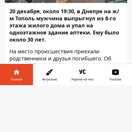
20 декабря, около 19:30, в Днепре на ж/
м Тополь мужчина выпрыгнул из 8-го
этажа жилого дома и упал на
одноэтажное здание аптеки. Ему было
около 30 лет.
На место происшествия приехали
родственники и друзья погибшего. Об
этом сообщает
Информатор
с места
событий.
Главная
Актуально
Україна на часі
Youtube
По словам товарища погибшего, о смерти
друга ему сообщил общий знакомый,
Информатор в
Скачать
через 15 минут после случившегося он
телефоне
👉
уже был на месте. Друг рассказал, что
когда пришел на место происшествия, то
там уже находились спасатели и
патрульная полиция, а через 10 минут