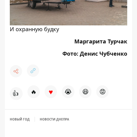
И охранную будку
Маргарита Турчак
Фото: Денис Чубченко
♥
🔥
😭
😆
😡
👍
НОВЫЙ ГОД
НОВОСТИ ДНЕПРА