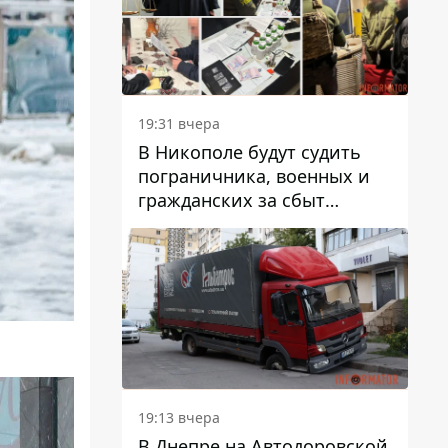
вредят машине
19:31 вчера
В Никополе будут судить
пограничника, военных и
гражданских за сбыт
психотропов
19:13 вчера
В Днепре на Автодоровской