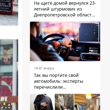
На щите домой вернулся 23-
летний штурмовик из
Днепропетровской области
Богдан Бескровный
19:41 вчера
Так вы портите свой
автомобиль: эксперты
перечислили
распространенные
привычки водителей,
которые на самом деле