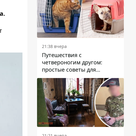
а
.
т
21:38 вчера
Путешествия с
четвероногим другом:
простые советы для
поездок с животными
21:21 вчера