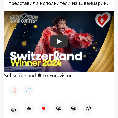
представили исполнители из Швейцарии.
Play
♥
🔥
😭
😆
😡
👍