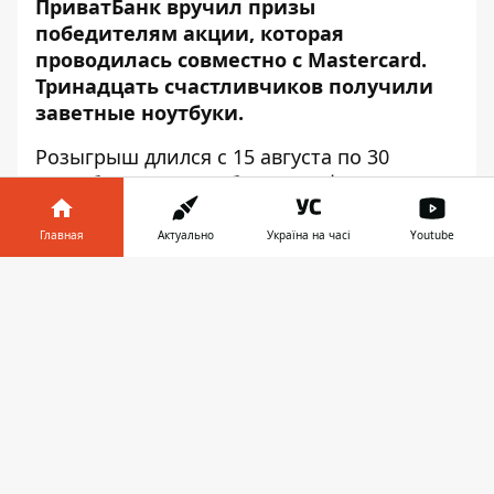
ПриватБанк вручил призы
победителям акции, которая
проводилась совместно с Masterсard.
Тринадцать счастливчиков получили
заветные ноутбуки.
Розыгрыш длился с 15 августа по 30
сентября 2018-го. Об этом
Информатор
сообщает с места события.
Главная
Актуально
Україна на часі
Youtube
В акции принимали участие клиенты
ПриватБанка - владельцы карт Masterсard
Информатор в
Скачать
от ПриватБанка, которые достигли
телефоне
👉
возраста 18 лет. Для этого нужно было
всего лишь зарегистрироваться
и рассчитаться картой на сумму не менее
50 гривен в POS-терминалах любых
торгово-сервисных предприятий на
территории Украины.