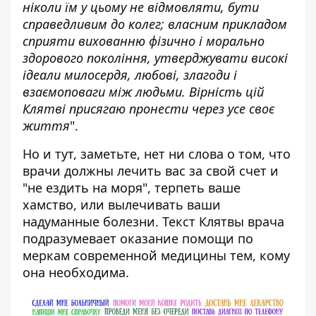
ніколи їм у цьому не відмовляти, бути
справедливим до колег; власним прикладом
сприяти вихованню фізично і морально
здорового покоління, утверджувати високі
ідеали милосердя, любові, злагоди і
взаємоповаги між людьми. Вірність цій
Клятві присягаю пронести через усе своє
життя
".
Но и тут, заметьте, нет ни слова о том, что
врачи должны лечить вас за свой счет и
"не ездить на моря", терпеть ваше
хамство, или вылечивать ваши
надуманные болезни. Текст Клятвы врача
подразумевает оказание помощи по
меркам современной медицины тем, кому
она необходима.