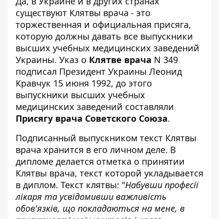
Да, в Украине и в других странах
существуют Клятвы врача - это
торжественная и официальная присяга,
которую должны давать все выпускники
высших учебных медицинских заведений
Украины. Указ о
Клятве врача
N 349
подписал Президент Украины Леонид
Кравчук 15 июня 1992, до этого
выпускники высших учебных
медицинских заведений составляли
Присягу врача Советского Союза
.
Подписанный выпускником текст Клятвы
врача хранится в его личном деле. В
дипломе делается отметка о принятии
Клятвы врача, текст которой укладывается
в диплом. Текст клятвы: "
Набувши професії
лікаря та усвідомивши важливість
обов'язків, що покладаються на мене, в