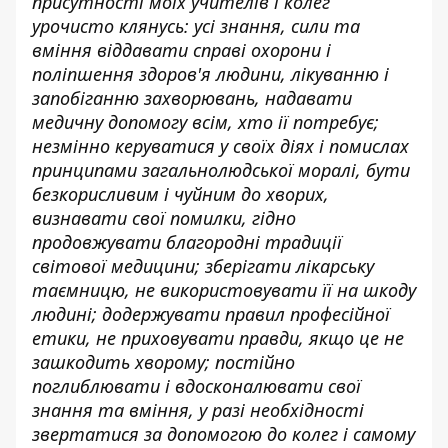
присутності моїх учителів і колег
урочисто клянусь: усі знання, сили та
вміння віддавати справі охорони і
поліпшення здоров'я людини, лікуванню і
запобіганню захворювань, надавати
медичну допомогу всім, хто ії потребує;
незмінно керуватися у своїх діях і помислах
принципами загальнолюдської моралі, бути
безкорисливим і чуйним до хворих,
визнавати свої помилки, гідно
продовжувати благородні традиції
світової медицини; зберігати лікарську
таємницю, не використовувати її на шкоду
людині; додержувати правил професійної
етики, не приховувати правди, якщо це не
зашкодить хворому; постійно
поглиблювати і вдосконалювати свої
знання та вміння, у разі необхідності
звертатися за допомогою до колег і самому