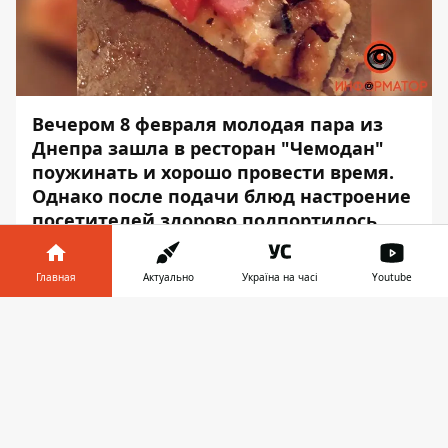
Вечером 8 февраля молодая пара из
Днепра зашла в ресторан "Чемодан"
поужинать и хорошо провести время.
Однако после подачи блюд настроение
посетителей здорово подпортилось.
Дмитрий, посетитель, рассказал, что им
Главная
Актуально
Україна на часі
Youtube
подали пиццу с сидящим на ней
тараканом. Об этом сообщает
Информатор в
Скачать
Информатор
с его слов.
телефоне
👉
"Мы позвали администратора, чтобы
разобраться в вопросе. Он исключил
злополучную пиццу из чека, однако
извинения не принес. Были в этом