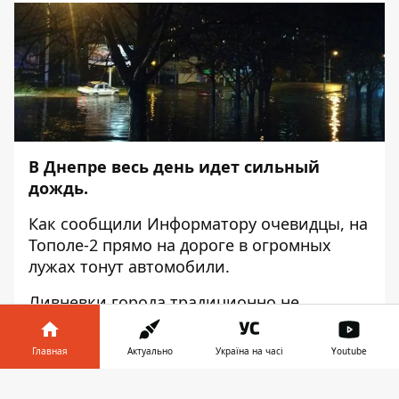
В Днепре весь день идет сильный
дождь.
Как сообщили
Информатору
очевидцы, на
Тополе-2 прямо на дороге в огромных
лужах тонут автомобили.
Ливневки города традиционно не
справляются со стихией, а результаты
можно увидеть на фотографиях ниже.
Главная
Актуально
Україна на часі
Youtube
Последние
новости Днепра
Информатор в
Скачать