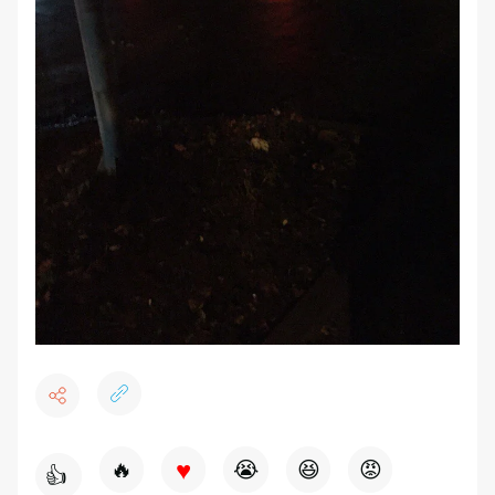
♥
🔥
😭
😆
😡
👍