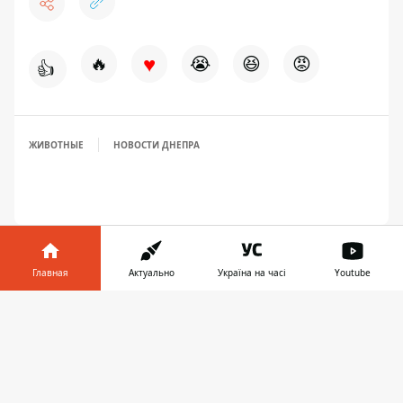
♥
🔥
😭
😆
😡
👍
ЖИВОТНЫЕ
НОВОСТИ ДНЕПРА
Главная
Актуально
Україна на часі
Youtube
Информатор в
Скачать
телефоне
👉
ПРЕДЛОЖИТЬ НОВОСТЬ
Днепр