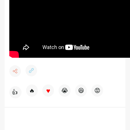
♥
🔥
😭
😆
😡
👍