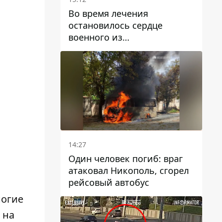
Во время лечения
остановилось сердце
военного из
Днепропетровской области
Ростислава Лупашко
14:27
Один человек погиб: враг
атаковал Никополь, сгорел
рейсовый автобус
ногие
 на