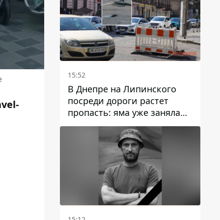
15:52
е
В Днепре на Липинского
посреди дороги растет
vel-
пропасть: яма уже заняла
полосу движения
15:12