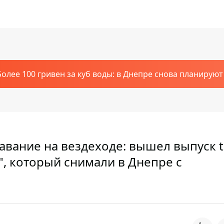
Более 100 гривен за куб воды: в Днепре снова планирую
авание на вездеходе: вышел выпуск tr
", который снимали в Днепре с