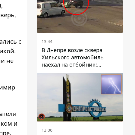
,
верь,
ались с
13:44
В Днепре возле сквера
икой.
Хильского автомобиль
ни не
наехал на отбойник:
момент происшествия
димир
ателя
иком и
13:06
пре.