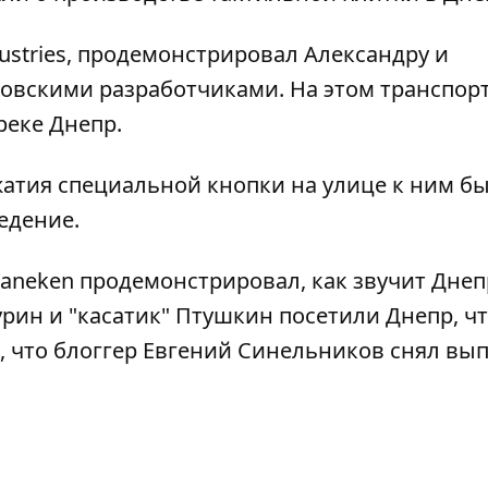
ustries, продемонстрировал Александру и
овскими разработчиками. На этом транспор
реке Днепр.
жатия специальной кнопки на улице к ним б
едение.
Maneken продемонстрировал,
как звучит Днеп
рин и "касатик" Птушкин посетили Днепр
, ч
е, что блоггер Евгений Синельников
снял вып