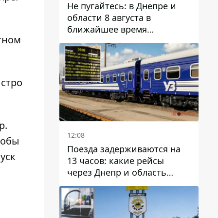
Не пугайтесь: в Днепре и
области 8 августа в
ближайшее время
тном
ожидается гроза
ыстро
р
.
12:08
тобы
Поезда задерживаются на
уск
13 часов: какие рейсы
через Днепр и область
выбились из графика