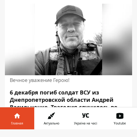
Вечное уважение Герою!
6 декабря погиб солдат ВСУ из
Днепропетровской области Андрей
Васильченко. Трагедия случилось
во
время выполнения боевого
Задание
вблизи населенного пункта
Главная
Актуально
Україна на часі
Youtube
Торское в Донецкой области. Мужчине
Информатор в
было 47 лет.