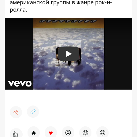
американской группы в жанре рок-н-
ролла.
Play
♥
🔥
😭
😆
😡
👍