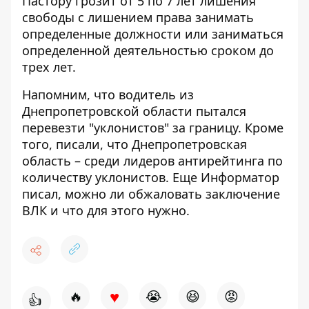
Пастору грозит от 5 по 7 лет лишения
свободы с лишением права занимать
определенные должности или заниматься
определенной деятельностью сроком до
трех лет.
Напомним, что водитель из
Днепропетровской области
пытался
перевезти "уклонистов" за границу
. Кроме
того, писали, что Днепропетровская
область – среди
лидеров антирейтинга по
количеству уклонистов
. Еще Информатор
писал,
можно ли обжаловать заключение
ВЛК и что для этого нужно
.
♥
🔥
😭
😆
😡
👍