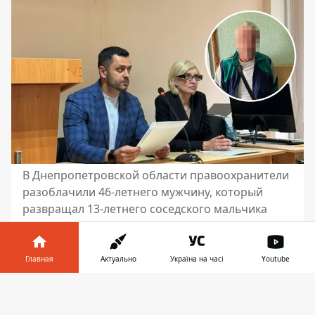
В Днепропетровской области правоохранители
разоблачили 46-летнего мужчину, который
развращал 13-летнего соседского мальчика
В Днепропетровской области 46-летний
мужчина был знаком с соседским 13-
Главная
Актуально
Україна на часі
Youtube
летним мальчиком. Используя
психологические манипуляции, он
Информатор в
Скачать
общался с ним в мессенджере на
телефоне
👉