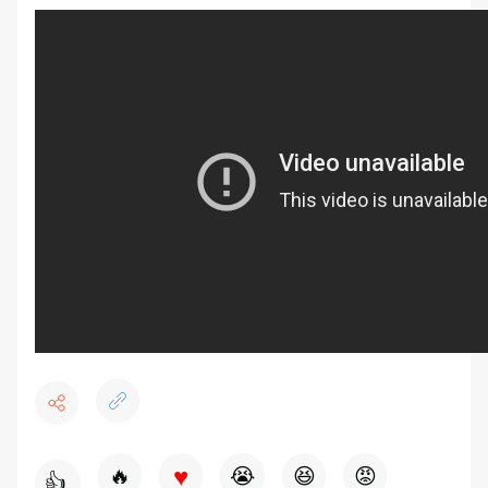
♥
🔥
😭
😆
😡
👍