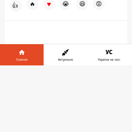
♥
🔥
😭
😆
😡
👍
Главная
Актуально
Україна на часі
Информатор в
Скачать
телефоне
👉
ПРЕДЛОЖИТЬ НОВОСТЬ
Днепр
Область