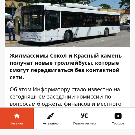
Жилмассимы Сокол и Красный камень
получат новые троллейбусы, которые
смогут передвигаться без контактной
сети.
Об этом
Информатору
стало известно на
сегодняшнем заседании комиссии по
вопросам бюджета, финансов и местного
самоуправления.
Депутаты обсудили, где именно
Главная
Актуально
Україна на часі
Youtube
троллейбусы с автономным запасом хода