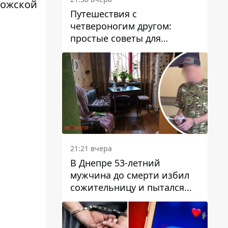
рожской
Путешествия с
четвероногим другом:
простые советы для
поездок с животными
21:21 вчера
В Днепре 53-летний
мужчина до смерти избил
сожительницу и пытался
скрыть преступление:
детали