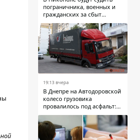
пограничника, военных и
гражданских за сбыт
психотропов
19:13 вчера
В Днепре на Автодоровской
ны
колесо грузовика
провалилось под асфальт:
движение заблокировано
рной