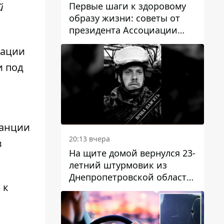
Первые шаги к здоровому
й
образу жизни: советы от
президента Ассоциации
диетологов Украины
дации
и под
танции
20:13 вчера
в
На щите домой вернулся 23-
летний штурмовик из
Днепропетровской области
 к
Богдан Бескровный