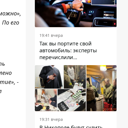
можно»,
 По его
19:41 вчера
Так вы портите свой
автомобиль: эксперты
перечислили
ть
распространенные
привычки водителей,
лено
которые на самом деле
тие», -
вредят машине
л
19:31 вчера
В Никополе будут судить