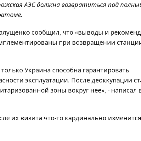
рожская АЭС должна возвратиться под полны
оатоме.
Галущенко
сообщил,
что «выводы и рекомен
 имплементированы при возвращении станци
и только Украина способна гарантировать
сности эксплуатации. После деоккупации с
таризованной зоны вокруг нее», - написал 
сле их визита что-то кардинально изменится