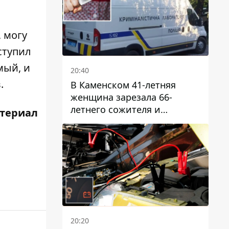
 могу
ступил
мый, и
20:40
.
В Каменском 41-летняя
женщина зарезала 66-
летнего сожителя и
териал
пыталась обмануть
полицейских
20:20