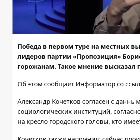
Победа в первом туре на местных вы
лидеров партии «Пропозиция» Борис
горожанам. Такое мнение высказал 
Об этом сообщает
Информатор
со ссы
Александр Кочетков согласен с данны
социологических институций, согласн
на кресло городского головы, кто име
Кочетков также напомнил: сейчас прои