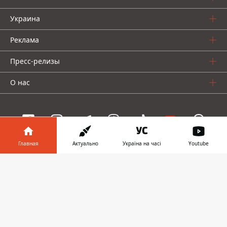
Украина
Реклама
Пресс-релизы
О нас
Главная
Актуально
Україна на часі
Youtube
Информатор проекты
Информатор в
Скачать
Информатор
Информатор
Информатор
телефоне
👉
Украина
Киев
Авто
© 2016-2026 Informator