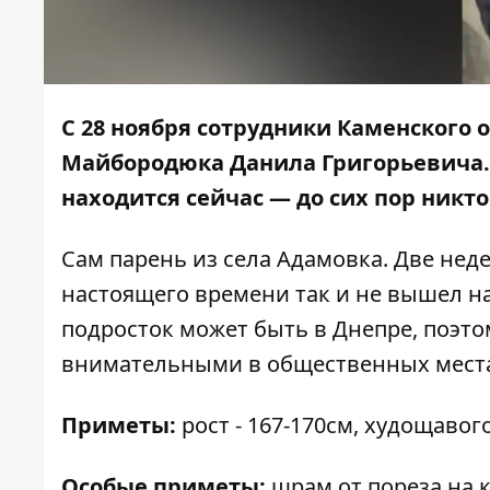
С 28 ноября сотрудники Каменского
Майбородюка Данила Григорьевича. 
находится сейчас — до сих пор никто 
Сам парень из села Адамовка. Две недел
настоящего времени так и не вышел на
подросток может быть в Днепре, поэт
внимательными в общественных места
Приметы:
рост - 167-170см, худощавог
Особые приметы:
шрам от пореза на к