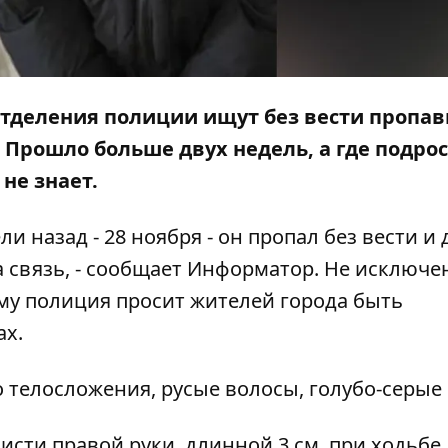
 отделения полиции ищут без вести пропа
Прошло больше двух недель, а где подрос
не знает.
и назад - 28 ноября - он пропал без вести и 
 связь, - сообщает
Информатор
. Не исключе
ому полиция просит жителей города быть
х.
о телосложения, русые волосы, голубо-серые 
исти правой руки, длинной 3 см, при ходьбе