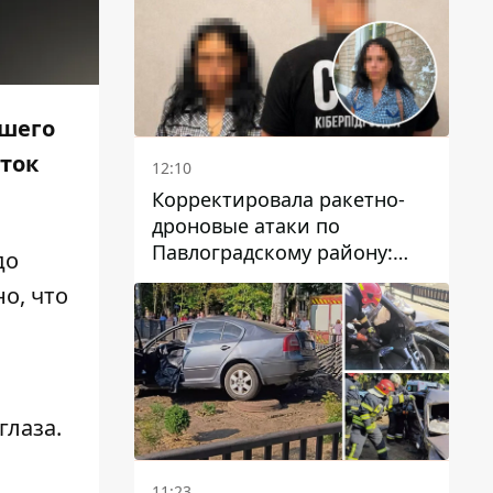
вшего
ток
12:10
Корректировала ракетно-
дроновые атаки по
Павлоградскому району:
до
задержали вражескую
но, что
агентку
глаза.
11:23