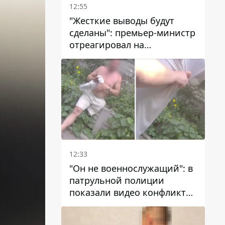
12:55
"Жесткие выводы будут
сделаны": премьер-министр
отреагировал на
несколькодневное
отсутствие воды в Марганце
12:33
"Он не военнослужащий": в
патрульной полиции
показали видео конфликта
с мужчиной без ноги на
проспекте Поля в Днепре