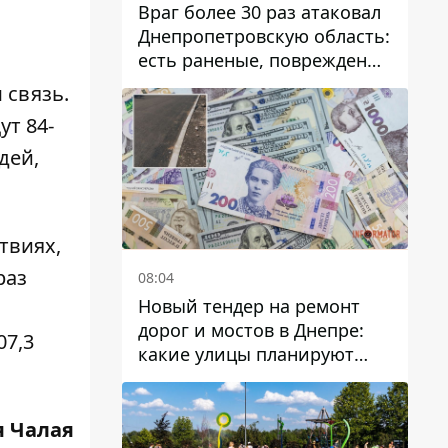
Враг более 30 раз атаковал
Днепропетровскую область:
есть раненые, повреждены
лицей, дома и предприятия
 связь.
ут 84-
дей,
твиях,
раз
08:04
Новый тендер на ремонт
дорог и мостов в Днепре:
07,3
какие улицы планируют
обновить и сколько
десятков миллионов гривен
на это хотят потратить
 Чалая