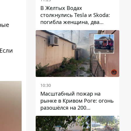
В Желтых Водах
столкнулись Tesla и Skoda:
погибла женщина, два
рые
человека пострадали
Если
10:30
Масштабный пожар на
рынке в Кривом Роге: огонь
разошёлся на 200
квадратных метров