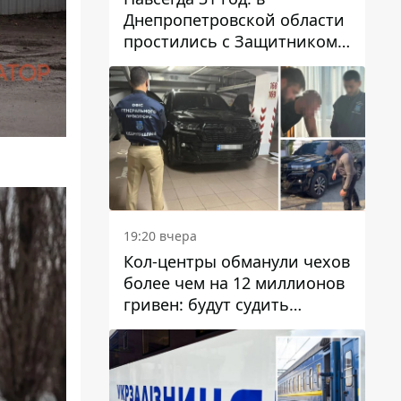
Днепропетровской области
простились с Защитником
Александром Репиным
19:20 вчера
Кол-центры обманули чехов
более чем на 12 миллионов
гривен: будут судить
днепрянина,
организовавшего
транснациональную
преступную организацию