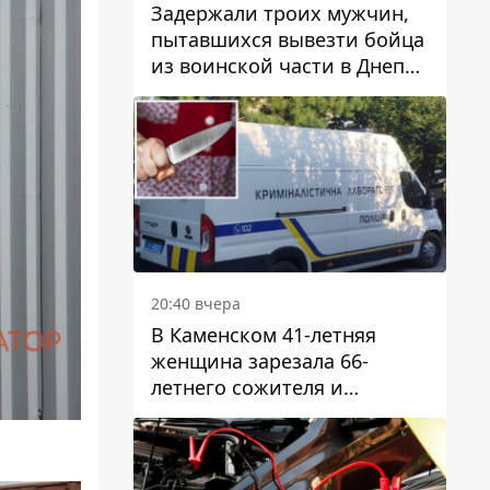
Задержали троих мужчин,
пытавшихся вывезти бойца
из воинской части в Днепр
за 7 тысяч долларов: среди
них был врач
20:40 вчера
В Каменском 41-летняя
женщина зарезала 66-
летнего сожителя и
пыталась обмануть
полицейских