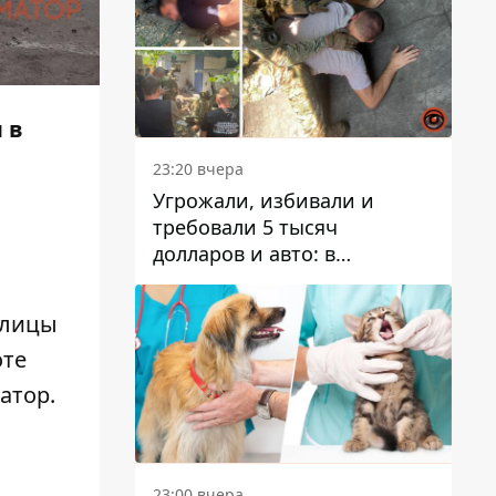
 в
23:20 вчера
Угрожали, избивали и
требовали 5 тысяч
долларов и авто: в
Павлограде задержали двух
мужчин
улицы
оте
атор.
23:00 вчера