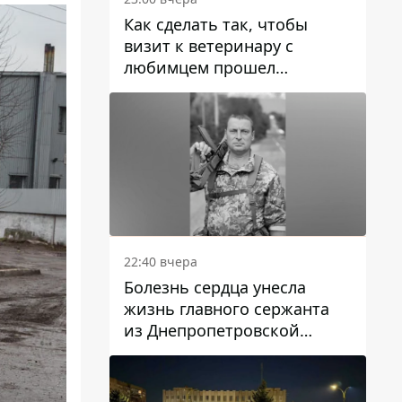
Как сделать так, чтобы
визит к ветеринару с
любимцем прошел
спокойно: простые советы
22:40 вчера
Болезнь сердца унесла
жизнь главного сержанта
из Днепропетровской
области Юрия Свистуна