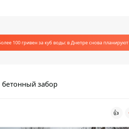
Более 100 гривен за куб воды: в Днепре снова планирую
в бетонный забор
👍