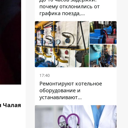
почему отклонились от
графика поезда,
курсирующие через Днепр
и область
17:40
Ремонтируют котельное
оборудование и
устанавливают
генераторные установки:
 Чалая
как в Днепре готовятся к
отопительному сезону