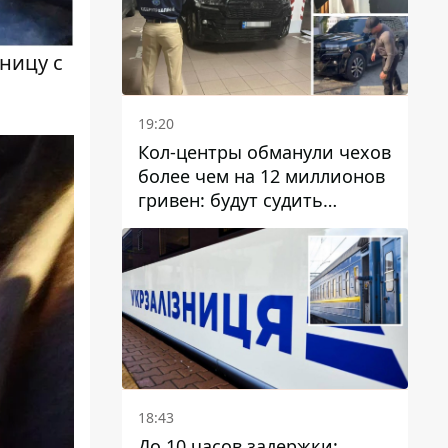
ницу с
19:20
Кол-центры обманули чехов
более чем на 12 миллионов
гривен: будут судить
днепрянина,
организовавшего
транснациональную
преступную организацию
18:43
До 10 часов задержки: