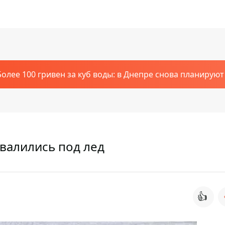
Более 100 гривен за куб воды: в Днепре снова планирую
валились под лед
👍