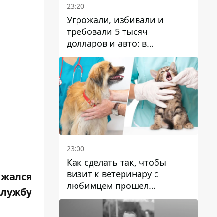
23:20
Угрожали, избивали и
требовали 5 тысяч
долларов и авто: в
Павлограде задержали двух
мужчин
23:00
Как сделать так, чтобы
визит к ветеринару с
ржался
любимцем прошел
службу
спокойно: простые советы