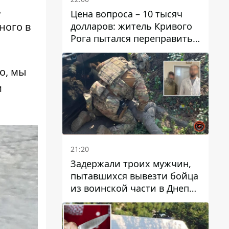
ь
Цена вопроса – 10 тысяч
долларов: житель Кривого
ного в
Рога пытался переправить
мужчину в Словакию
го,
мы
и
21:20
Задержали троих мужчин,
пытавшихся вывезти бойца
из воинской части в Днепр
за 7 тысяч долларов: среди
них был врач