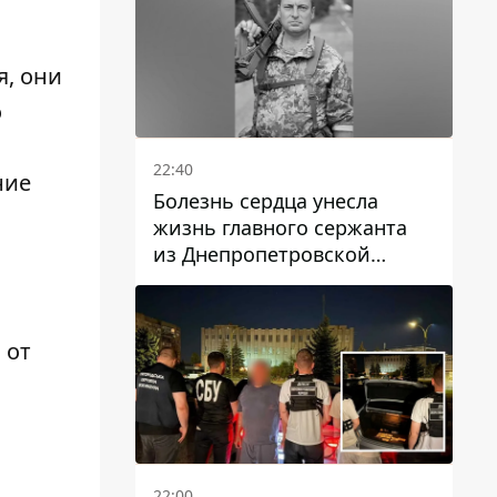
я, они
о
22:40
ние
Болезнь сердца унесла
жизнь главного сержанта
из Днепропетровской
области Юрия Свистуна
 от
22:00