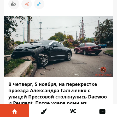
👍
В четверг, 5 ноября, на перекрестке
проезда Александра Гальченко с
улицей Прессовой столкнулись Daewoo
и Peugeot. После удара один из
автомобилей налетел на бордюр.
Происшествие обошлось без