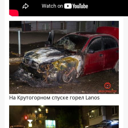
На Крутогорном спуске горел Lanos