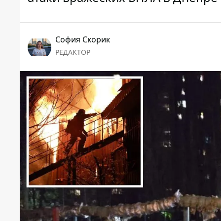
София Скорик
РЕДАКТОР