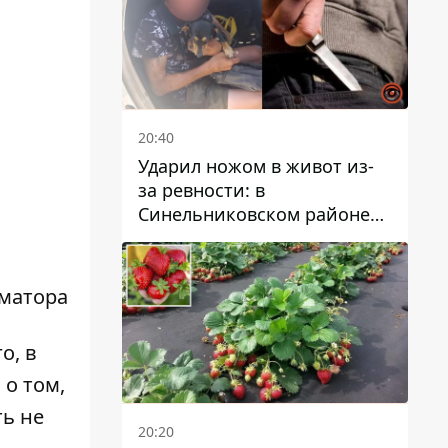
20:40
Ударил ножом в живот из-
за ревности: в
Синельниковском районе
задержали 49-летнего
мужчину за убийство
рматора
о, в
 о том,
ть не
20:20