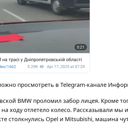
можно просмотреть в Telegram-канале Инфо
евской
BMW проломил забор лицея
. Кроме тог
 на ходу отлетело колесо
. Рассказывали мы и
кте
столкнулись Opel и Mitsubishi
, машина чу