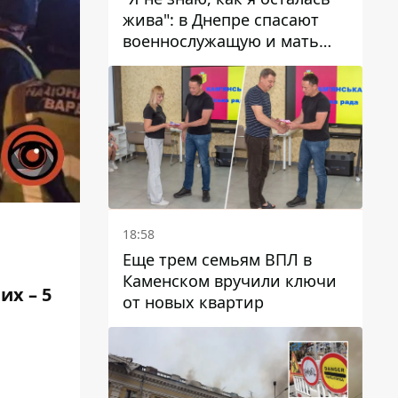
жива": в Днепре спасают
военнослужащую и мать
четверых детей, которую
ранил КАБ
18:58
Еще трем семьям ВПЛ в
Каменском вручили ключи
их – 5
от новых квартир