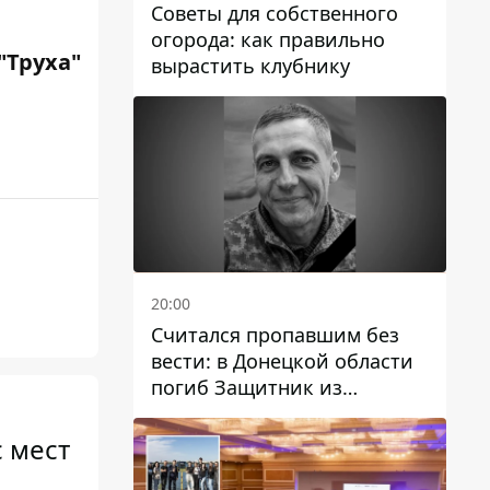
Советы для собственного
огорода: как правильно
"
Труха
"
вырастить клубнику
20:00
Считался пропавшим без
вести: в Донецкой области
погиб Защитник из
Каменского Антон
Красовский
 мест