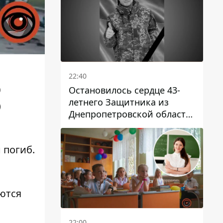
22:40
0
Остановилось сердце 43-
летнего Защитника из
)
Днепропетровской области
Евгения Зинченко
 погиб.
ются
22:00