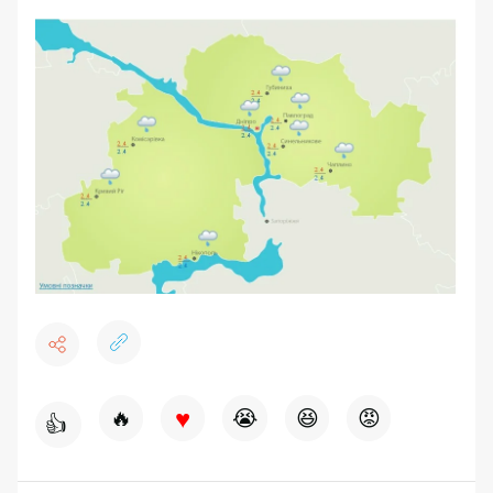
♥
🔥
😭
😆
😡
👍