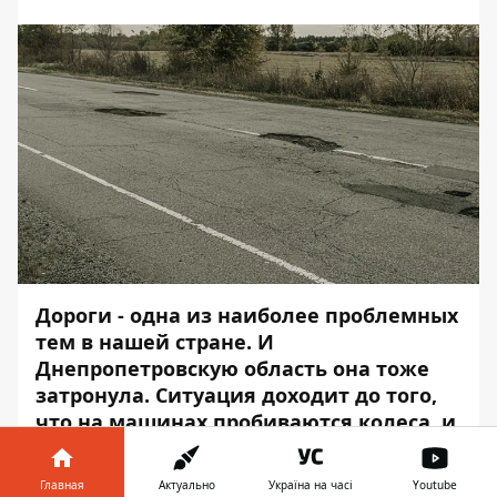
Дороги - одна из наиболее проблемных
тем в нашей стране. И
Днепропетровскую область она тоже
затронула. Ситуация доходит до того,
что на машинах пробиваются колеса, и
водителям приходится отправлять
автомобили в ремонт. Поэтому иной
Главная
Актуально
Україна на часі
Youtube