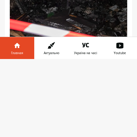
Главная
Актуально
Україна на часі
Youtube
При пожаре никто не пострадал
Информатор в
Скачать
Олег Бильдин
телефоне
👉
Фото: Руслана Левченко
♥
🔥
😭
😆
😡
👍