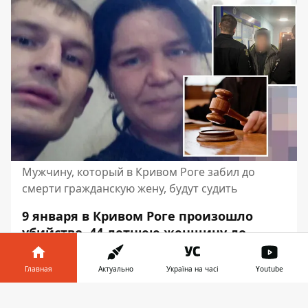
Мужчину, который в Кривом Роге забил до
смерти гражданскую жену, будут судить
9 января в Кривом Роге произошло
убийство. 44-летнюю женщину до
смерти избил ее 33-летний
гражданский муж. Это произошло на
Главная
Актуально
Україна на часі
Youtube
глазах 9-летней дочери убитой.
Информатор в
Скачать