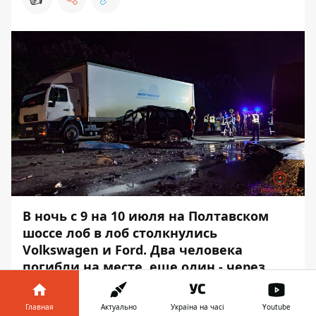
В ночь с 9 на 10 июля на Полтавском
шоссе лоб в лоб столкнулись
Volkswagen и Ford. Два человека
погибли на месте, еще один - через
несколько минут умер в больнице.
Виновника аварии - водителя
Главная
Актуально
Україна на часі
Youtube