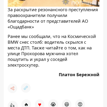
За раскрытие резонансного преступления
правоохранители получили
благодарности от представителей АО
«Ощадбанк»
Ранее мы сообщали, что
на Космической
BMW снес столб: водитель скрылся с
места ДТП
. Также читайте о том,
как на
улице Прохорова мужчина хотел
пошутить и украл у соседей
электроскутер
.
Платон Бережной
♥
🔥
😭
😆
😡
👍