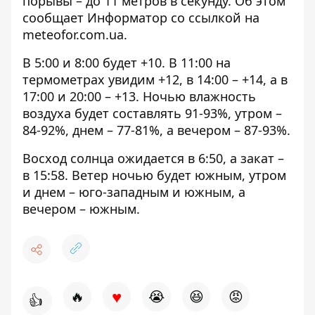
порывы – до 11 метров в секунду. Об этом
сообщает Информатор со ссылкой на
meteofor.com.ua
.
В 5:00 и 8:00 будет +10. В 11:00 на
термометрах увидим +12, в 14:00 – +14, а в
17:00 и 20:00 – +13. Ночью влажность
воздуха будет составлять 91-93%, утром –
84-92%, днем ​​– 77-81%, а вечером – 87-93%.
Восход солнца ожидается в 6:50, а закат –
в 15:58. Ветер ночью будет южным, утром
и днем ​​– юго-западным и южным, а
вечером – южным.
♥
🔥
😭
😆
😡
👍