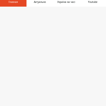
Главная
Актуально
Україна на часі
Youtube
Информатор в
Скачать
телефоне
👉
По состоянию на 13:43 авто уже убрали