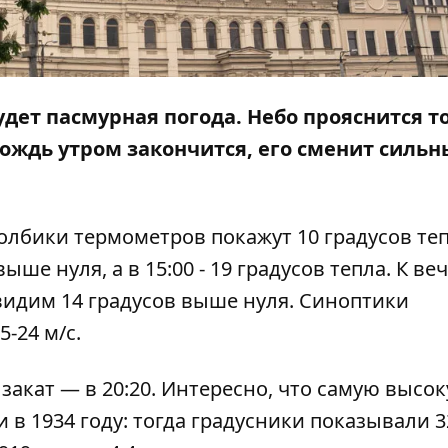
удет пасмурная погода. Небо прояснится т
 дождь утром закончится, его сменит силь
толбики термометров покажут 10 градусов теп
ыше нуля, а в 15:00 - 19 градусов тепла. К ве
увидим 14 градусов выше нуля. Синоптики
-24 м/с.
 закат — в 20:20. Интересно, что самую высо
 в 1934 году: тогда градусники показывали 3