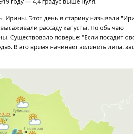
919 году — 4,4 градус выше нуля.
ы Ирины. Этот день в старину называли "Ир
ая высаживали рассаду капусты. По обычаю
ы. Существовало поверье: "Если посадит о
ода». В это время начинает зеленеть липа, за