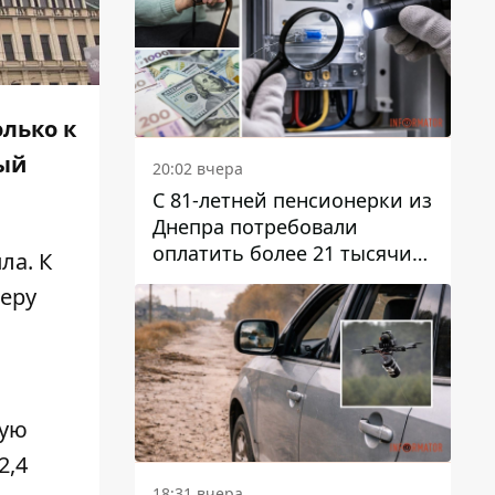
олько к
ный
20:02 вчера
С 81-летней пенсионерки из
Днепра потребовали
оплатить более 21 тысячи
ла. К
гривен за "вмешательство в
черу
работу счетчика"
кую
2,4
18:31 вчера