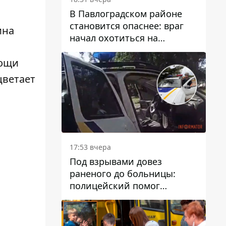
В Павлоградском районе
становится опаснее: враг
ина
начал охотиться на
гражданский и военный
транспорт
вощи
цветает
17:53 вчера
Под взрывами довез
раненого до больницы:
полицейский помог
пострадавшему после атаки
на Каменский район