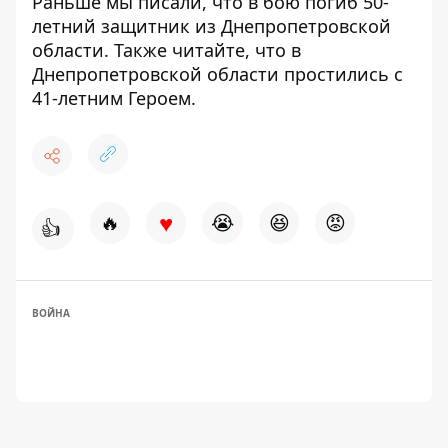
Раньше мы писали, что
в бою погиб 50-
летний защитник из Днепропетровской
области
. Также читайте, что
в
Днепропетровской области простились с
41-летним Героем
.
♥
🔥
😭
😆
😡
👍
ВОЙНА