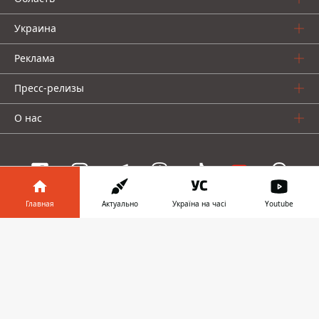
Украина
Реклама
Пресс-релизы
О нас
Главная
Актуально
Україна на часі
Youtube
Информатор проекты
Информатор в
Скачать
Информатор
Информатор
Информатор
телефоне
👉
Украина
Киев
Авто
© 2016-2026 Informator