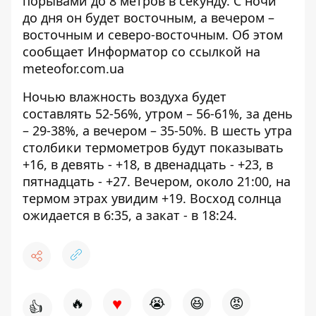
порывами до 8 метров в секунду. С ночи
до дня он будет восточным, а вечером –
восточным и северо-восточным. Об этом
сообщает Информатор со ссылкой на
meteofor.com.ua
Ночью влажность воздуха будет
составлять 52-56%, утром – 56-61%, за день
– 29-38%, а вечером – 35-50%. В шесть утра
столбики термометров будут показывать
+16, в девять - +18, в двенадцать - +23, в
пятнадцать - +27. Вечером, около 21:00, на
термом
этрах увидим +19. Восход солнца
ожидается в 6:35, а закат - в 18:24.
♥
🔥
😭
😆
😡
👍