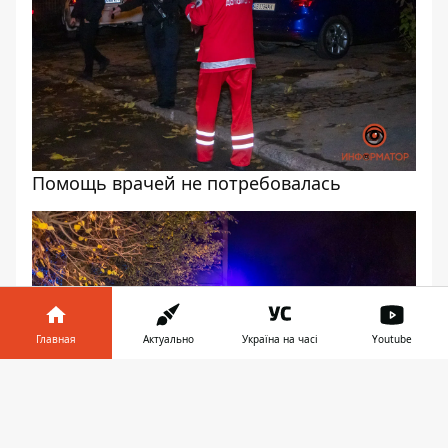
Помощь врачей не потребовалась
Главная
Актуально
Україна на часі
Youtube
Информатор в
Скачать
телефоне
👉