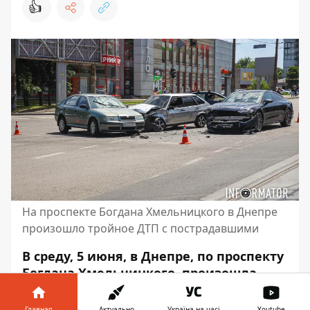
👍
На проспекте Богдана Хмельницкого в Днепре
произошло тройное ДТП с пострадавшими
В среду, 5 июня, в Днепре, по проспекту
Богдана Хмельницкого, произошла
авария. Здесь столкнулись три
автомобиля: Skoda, Audi и ВАЗ.
Главная
Актуально
Україна на часі
Youtube