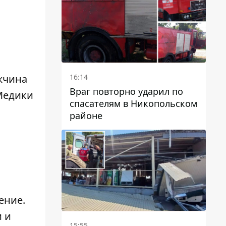
16:14
жчина
Враг повторно ударил по
Медики
спасателям в Никопольском
а
районе
дение
.
и и
15:55