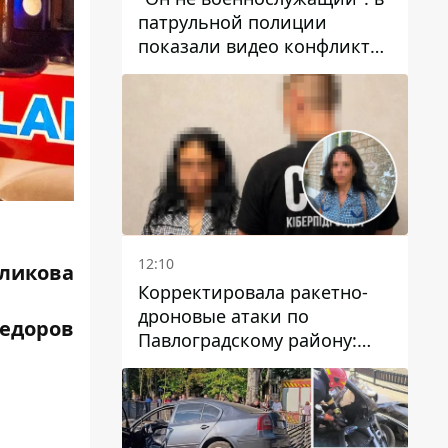
патрульной полиции
показали видео конфликта
с мужчиной без ноги на
проспекте Поля в Днепре
12:10
ликова
Корректировала ракетно-
дроновые атаки по
Федоров
Павлоградскому району:
задержали вражескую
агентку