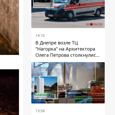
14:10
В Днепре возле ТЦ
"Нагорка" на Архитектора
Олега Петрова столкнулись
"скорая" и Toyota: трамваи
№5 задерживаются
13:58