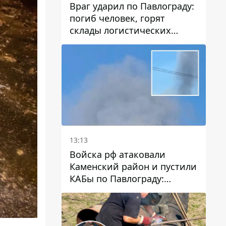
Враг ударил по Павлограду:
погиб человек, горят
склады логистических
компаний и магазина
13:13
Войска рф атаковали
Каменский район и пустили
КАБы по Павлограду:
пострадал мужчина, в небо
поднимается столб дыма