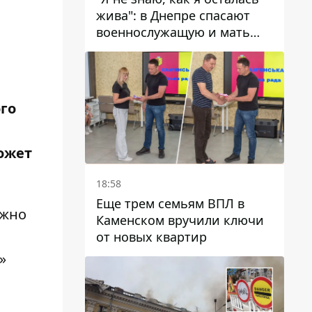
жива": в Днепре спасают
военнослужащую и мать
четверых детей, которую
ранил КАБ
го
может
18:58
Еще трем семьям ВПЛ в
ужно
Каменском вручили ключи
от новых квартир
»