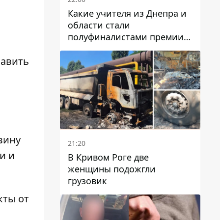
Какие учителя из Днепра и
области стали
полуфиналистами премии
Global Teacher Prize Ukraine
2026
бавить
вину
21:20
и и
В Кривом Роге две
женщины подожгли
грузовик
кты от