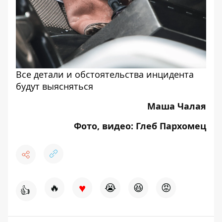
Все детали и обстоятельства инцидента
будут выясняться
Маша Чалая
Фото, видео: Глеб Пархомец
♥
🔥
😭
😆
😡
👍