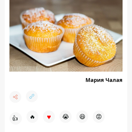
Мария Чалая
♥
🔥
😭
😆
😡
👍