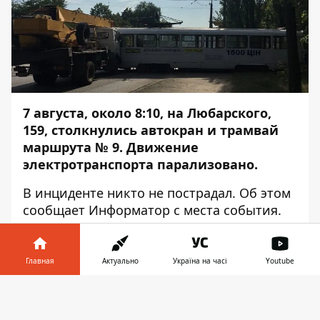
7 августа, около 8:10, на Любарского,
159, столкнулись автокран и трамвай
маршрута № 9. Движение
электротранспорта парализовано.
В инциденте никто не пострадал. Об этом
сообщает
Информатор
с места события.
Автокран двигался со стороны
Слобожанского проспекта по улице
Главная
Актуально
Україна на часі
Youtube
Любарского. Трамвай без пассажиров
заходил на поворот. Водитель крана не
Информатор в
Скачать
заметил приближение электротранспорта
телефоне
👉