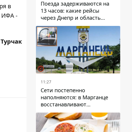
Поезда задерживаются на
ря в
13 часов: какие рейсы
 ИФА -
через Днепр и область
выбились из графика
 Турчак
11:27
Сети постепенно
наполняются: в Марганце
восстанавливают
водоснабжение