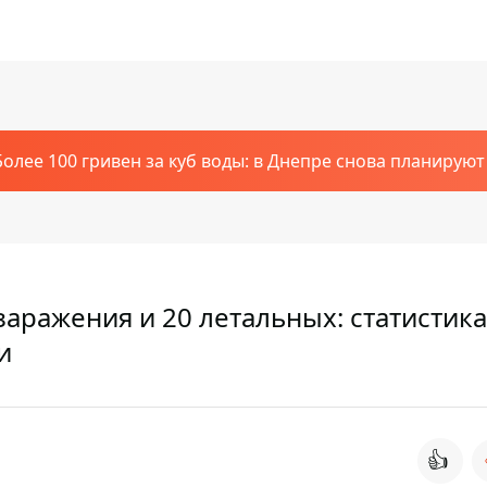
Более 100 гривен за куб воды: в Днепре снова планирую
аражения и 20 летальных: статистика
и
👍