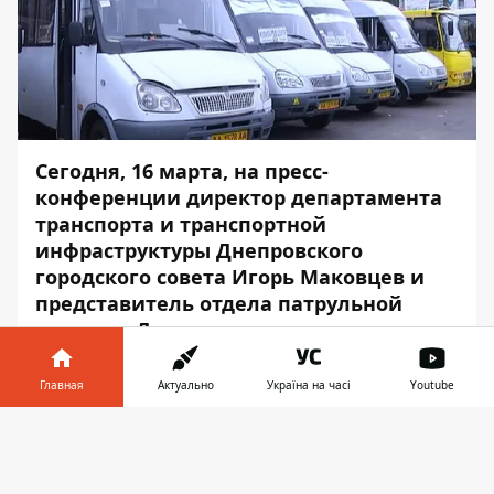
Сегодня, 16 марта, на пресс-
конференции директор департамента
транспорта и транспортной
инфраструктуры Днепровского
городского совета Игорь Маковцев и
представитель отдела патрульной
полиции Днепра по связям с
общественностью Анна Карпеченкова
рассказали, как планируется бороться с
Главная
Актуально
Україна на часі
Youtube
остановкой маршруток в
Информатор в
неположенных местах.
Скачать
телефоне
👉
Информатор
сообщает с места события.