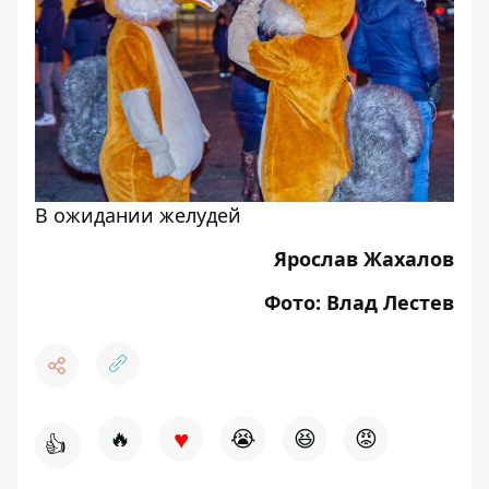
В ожидании желудей
Ярослав Жахалов
Фото: Влад Лестев
♥
🔥
😭
😆
😡
👍