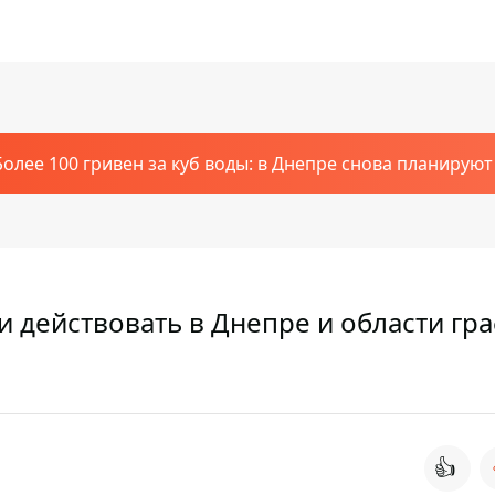
Более 100 гривен за куб воды: в Днепре снова планирую
ли действовать в Днепре и области гр
👍