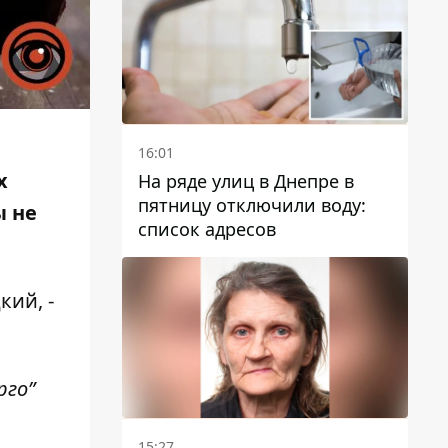
16:01
х
На ряде улиц в Днепре в
пятницу отключили воду:
ы не
список адресов
ий, -
рго”
15:27