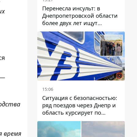
о
Перенесла инсульт: в
их
Днепропетровской области
более двух лет ищут
пропавшую женщину
ся
 —
15:06
Ситуация с безопасностью:
водства
ряд поездов через Днепр и
область курсирует по
измененному маршруту, а
часть пути заменили
я время
автобусами и электричками