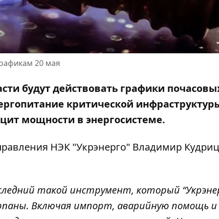
графикам 20 мая
бласти будут действовать графики почасовы
энергопитание критической инфраструктур
ицит мощности в энергосистеме.
 правления НЭК
"Укрэнерго" Владимир Кудрицк
ледний такой инструмент, который “Укрэне
ерпаны. Включая импорт, аварийную помощь и