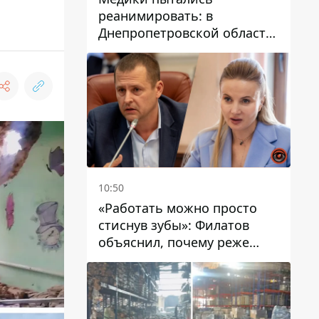
реанимировать: в
Днепропетровской области
двухлетний мальчик утонул
в бассейне
10:50
«Работать можно просто
стиснув зубы»: Филатов
объяснил, почему реже
пишет в соцсетях и
раскритиковал медийность
чиновников