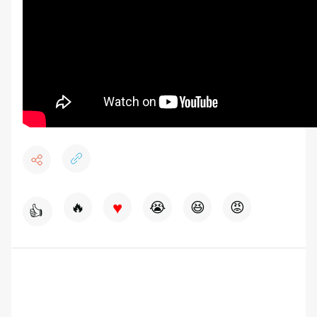
♥
🔥
😭
😆
😡
👍