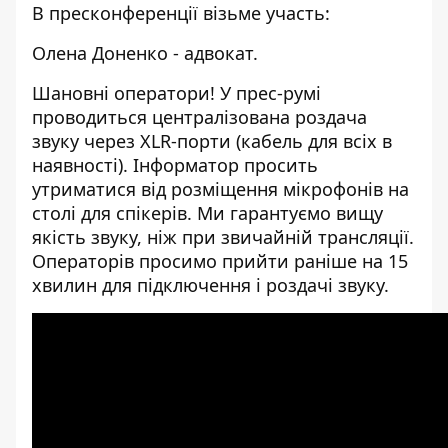
В пресконференції візьме участь:
Олена Доненко - адвокат.
Шановні оператори! У прес-румі
проводиться централізована роздача
звуку через XLR-порти (кабель для всіх в
наявності). Інформатор просить
утриматися від розміщення мікрофонів на
столі для спікерів. Ми гарантуємо вищу
якість звуку, ніж при звичайній трансляції.
Операторів просимо прийти раніше на 15
хвилин для підключення і роздачі звуку.