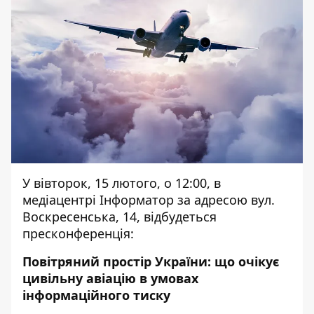
У вівторок, 15 лютого, о 12:00, в
медіацентрі Інформатор за адресою вул.
Воскресенська, 14, відбудеться
пресконференція:
Повітряний простір України: що очікує
цивільну авіацію в умовах
інформаційного тиску