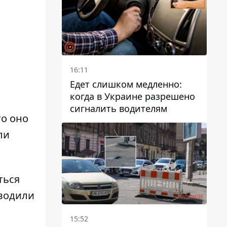
16:11
Едет слишком медленно:
когда в Украине разрешено
сигналить водителям
то оно
ли
ться
ыводили
15:52