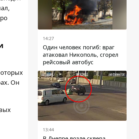
нал,
тро
14:27
и
Один человек погиб: враг
атаковал Никополь, сгорел
рейсовый автобус
которых
ах. Он
ивых
13:44
В Днепре возле сквера