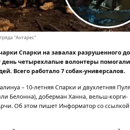
тряда "Антарес"
чарки Спарки на завалах разрушенного д
от день четырехлапые волонтеры помогали
ей. Всего работало 7 собак-универсалов.
алинуа – 10-летняя Спарки и двухлетняя Пуля
ли Белонна), доберман Ханна, вельш-корги-
 Арчи. Об этом пишет Информатор
со
ссылкой