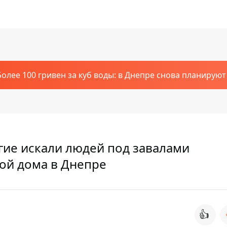
Более 100 гривен за куб воды: в Днепре снова планирую
огие искали людей под завалами
ой дома в Днепре
👍