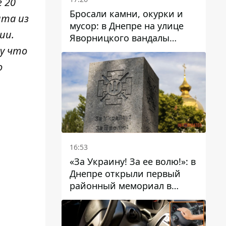
 20
Бросали камни, окурки и
ята из
мусор: в Днепре на улице
ии.
Яворницкого вандалы
повредили питьевые
му что
фонтаны
о
16:53
«За Украину! За ее волю!»: в
Днепре открыли первый
районный мемориал в
честь погибших
Защитников