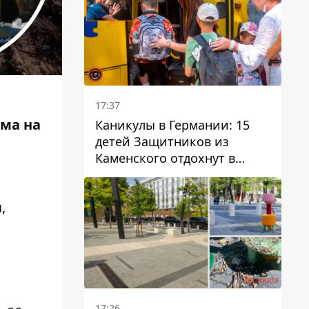
17:37
ома на
Каникулы в Германии: 15
детей Защитников из
Каменского отдохнут в
Вуппертале
,
17:26