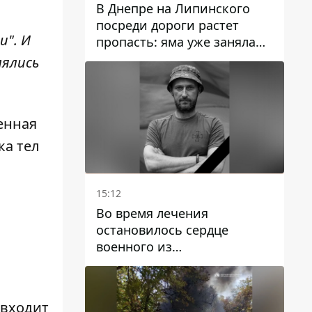
В Днепре на Липинского
посреди дороги растет
и". И
пропасть: яма уже заняла
полосу движения
лялись
енная
ка тел
15:12
Во время лечения
остановилось сердце
военного из
Днепропетровской области
Ростислава Лупашко
 входит