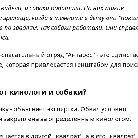
видели, а собаки работали. На них такие
 зрелище, когда в темноте в дыму они "пикал
в по завалам. Так собаки работали. Они справ
иса.
спасательный отряд "Антарес" - это единств
, которая привлекается Генштабом для поис
ют кинологи и собаки?
ку - объясняет экспертка. Обвал условно
ая закреплена за определенным кинологом.
щается в другой "квадрат", а в его "квадрат"