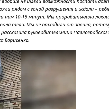
ак вообще не имели возможности поспать даже
яли рядом с зоной разрушения и ждали – реб
ли нам 10-15 минут. Мы прорабатывали локац
вала тела
. Мы не отходили от завала, пото
- рассказала руководительница Павлоградског
а Борисенко.