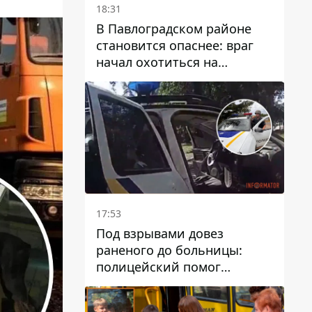
18:31
В Павлоградском районе
становится опаснее: враг
начал охотиться на
гражданский и военный
транспорт
17:53
Под взрывами довез
раненого до больницы:
полицейский помог
пострадавшему после атаки
на Каменский район