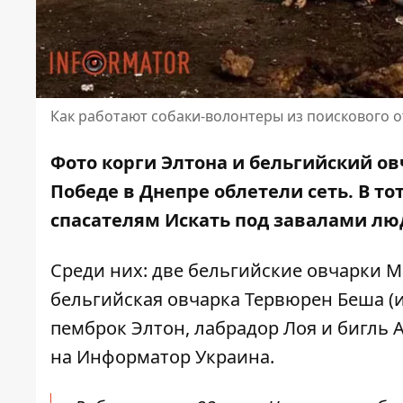
Как работают собаки-волонтеры из поискового о
Фото корги Элтона и бельгийский ов
Победе в Днепре облетели сеть. В т
спасателям Искать под завалами люд
Среди них: две бельгийские овчарки М
бельгийская овчарка Тервюрен Беша (и
пемброк Элтон, лабрадор Лоя и бигль
на
Информатор Украина.