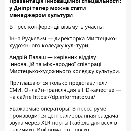
Презентація інноваційної спеціальності:
у Дніпрі тепер можна стати
менеджером культури
В прес-конференції візьмуть участь:
Інна Рудкевич — директорка Мистецько-
художнього коледжу культури;
Андрій Палаш — керівник відділу
інновацій та міжнародної співпраці
Мистецько-художнього коледжу культури.
Приглашаются только представители
СМИ. Онлайн-трансляция в HD-качестве —
на сайте https://dp.informator.ua/
Уважаемые операторы! В пресс-руме
производится централизованная раздача
звука через XLR-порты (кабель для всех в
наличии). Информатор просит