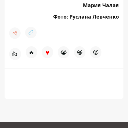
Мария Чалая
Фото: Руслана Левченко
♥
🔥
😭
😆
😡
👍