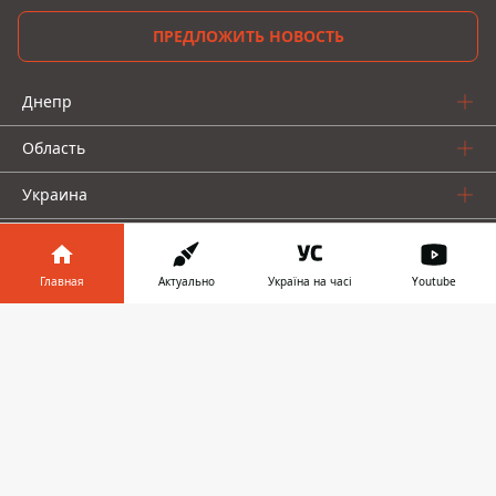
ПРЕДЛОЖИТЬ НОВОСТЬ
Днепр
Область
Украина
Реклама
Главная
Актуально
Україна на часі
Youtube
Пресс-релизы
Информатор в
О нас
Скачать
телефоне
👉
Информатор проекты